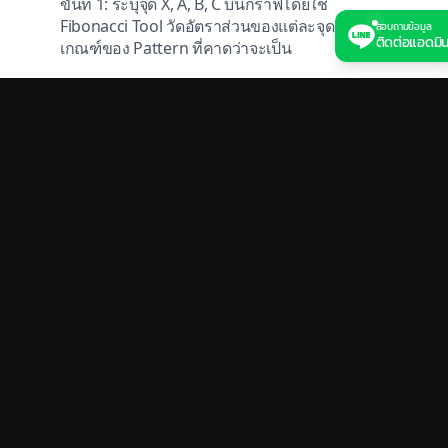
ขั้นที่ 1: ระบุจุด X, A, B, C บนกราฟโดยใช้
Fibonacci Tool วัดอัตราส่วนของแต่ละจุดตาม
สอบถามข้อมูล
ติดต่อแอดมิ
เกณฑ์ของ Pattern ที่คาดว่าจะเป็น
ขั้นที่ 2: คาดการณ์จุด D โดยคำนวณจาก
Fibonacci Extension ของขา BC และ Fibonacci
Retracement ของขา XA (สำหรับ Pattern ที่มี
เงื่อนไขสองข้อ ให้หาโซนที่ทั้งสองข้อมาบรรจบ
กัน นั่นคือ PRZ)
ขั้นที่ 3: เมื่อราคาเข้าสู่ PRZ ให้รอสัญญาณ Price
Action ยืนยันก่อนเข้า เช่น Pin Bar, Engulfing,
หรือ Doji ที่ PRZ บน Time Frame เดียวกับที่วาด
Pattern
การวาง Stop Loss และ Take Profit
Stop Loss ควรอยู่เกินจุด D ไปเล็กน้อย (ใต้ PRZ
สำหรับ Bullish, เหนือ PRZ สำหรับ Bearish)
ประมาณ 10-20 pip